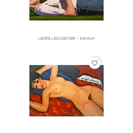
LAURA LASCIALFARI - Kenton
favorite_border