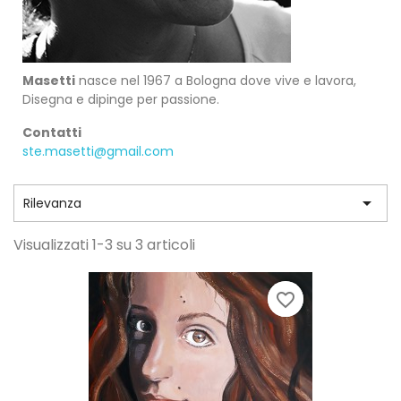
Masetti
nasce nel 1967 a Bologna dove vive e lavora,
Disegna e dipinge per passione.
Contatti
ste.masetti@gmail.com

Rilevanza
Visualizzati 1-3 su 3 articoli
favorite_border
favorite_border