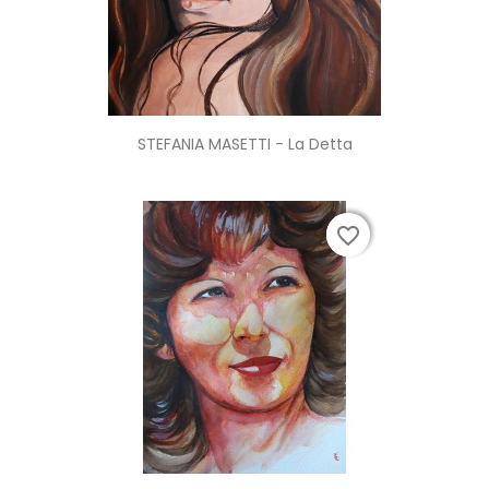
STEFANIA MASETTI - La Detta
favorite_border
favorite_border