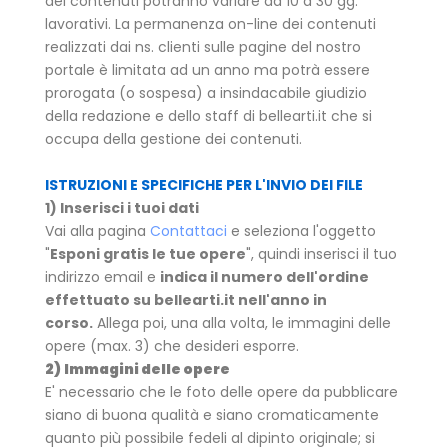
dei contenuti potranno variare da 10 a 30 gg.
lavorativi. La permanenza on-line dei contenuti
realizzati dai ns. clienti sulle pagine del nostro
portale è limitata ad un anno ma potrà essere
prorogata (o sospesa) a insindacabile giudizio
della redazione e dello staff di bellearti.it che si
occupa della gestione dei contenuti.
ISTRUZIONI E SPECIFICHE PER L'INVIO DEI FILE
1) Inserisci i tuoi dati
Vai alla pagina
Contattaci
e seleziona l'oggetto
"
Esponi gratis le tue opere
", quindi inserisci il tuo
indirizzo email e
indica il numero dell'ordine
effettuato su bellearti.it nell'anno in
corso.
Allega poi, una alla volta, le immagini delle
opere (max. 3) che desideri esporre.
2)
Immagini delle opere
E' necessario che le foto delle opere da pubblicare
siano di buona qualità e siano cromaticamente
quanto più possibile fedeli al dipinto originale; si