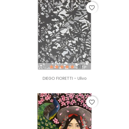
favorite_border
(1)
DIEGO FIORETTI - Ulivo
favorite_border