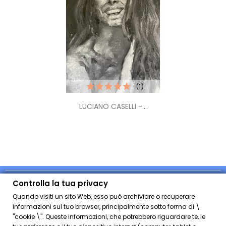
(1)
LUCIANO CASELLI -...
INFORMAZIONI
I NOSTRI CANALI
Controlla la tua privacy
Quando visiti un sito Web, esso può archiviare o recuperare
NEGOZIO
informazioni sul tuo browser, principalmente sotto forma di \
"cookie \". Queste informazioni, che potrebbero riguardare te, le