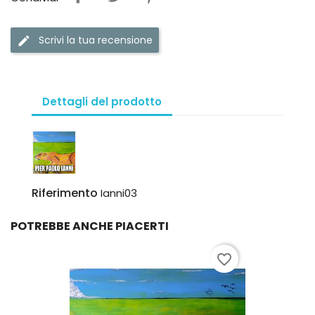
Scrivi la tua recensione
Dettagli del prodotto
Riferimento
Ianni03
POTREBBE ANCHE PIACERTI
favorite_border