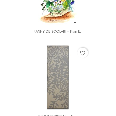
FANNY DE SCOLARI - Fiori E...
favorite_border