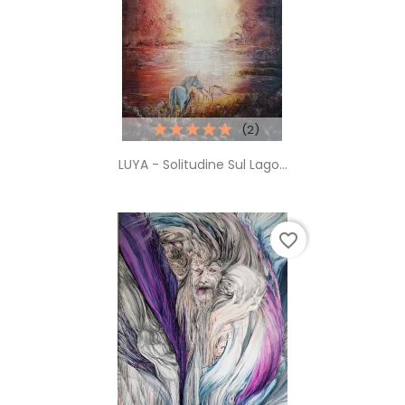
(2)
LUYA - Solitudine Sul Lago...
favorite_border