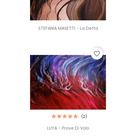
STEFANIA MASETTI - La Detta
favorite_border
(2)
LUYA - Prove Di Volo