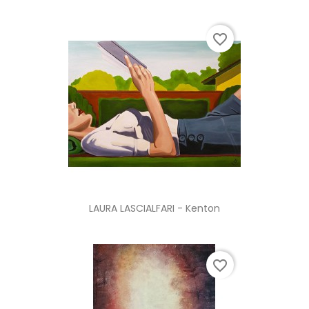
favorite_border
LAURA LASCIALFARI - Kenton
favorite_border