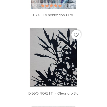
(1)
LUYA - Lo Sciamano (tra...
favorite_border
DIEGO FIORETTI - Oleandro Blu