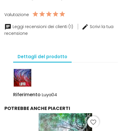
Valutazione
Leggi recensioni dei clienti (1)
Scrivi la tua
recensione
Dettagli del prodotto
Riferimento
Luya04
POTREBBE ANCHE PIACERTI
favorite_border