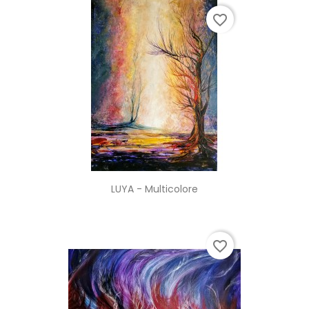
favorite_border
LUYA - Multicolore
favorite_border