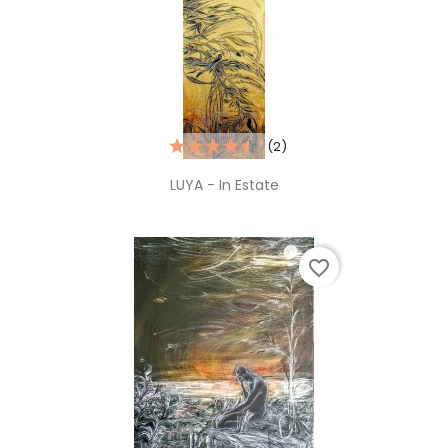
(2)
LUYA - In Estate
favorite_border