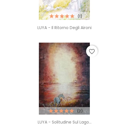
(1)
LUYA - Il Ritorno Degli Aironi
favorite_border
(2)
LUYA - Solitudine Sul Lago...