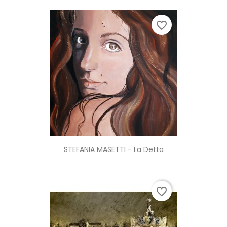
favorite_border
STEFANIA MASETTI - La Detta
favorite_border