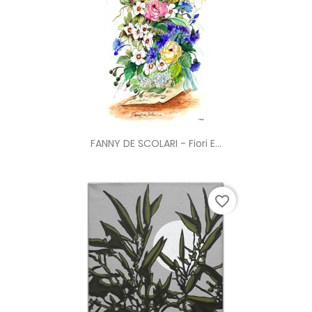
FANNY DE SCOLARI - Fiori E...
favorite_border