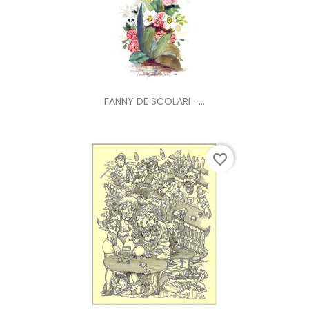
FANNY DE SCOLARI -...
favorite_border