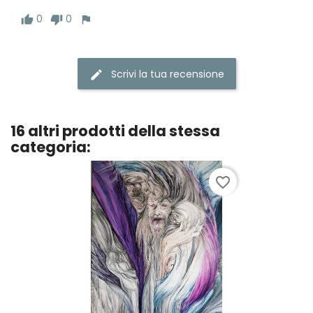
0
0
Scrivi la tua recensione
16 altri prodotti della stessa
categoria:
favorite_border