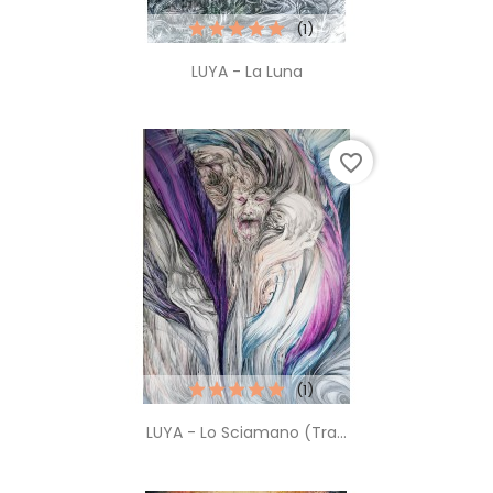
(1)
LUYA - La Luna
favorite_border
(1)
LUYA - Lo Sciamano (tra...