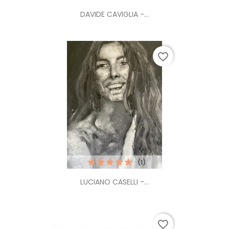
DAVIDE CAVIGLIA -...
favorite_border
(1)
LUCIANO CASELLI -...
favorite_border