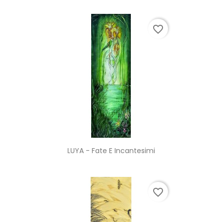
favorite_border
LUYA - Fate E Incantesimi
favorite_border