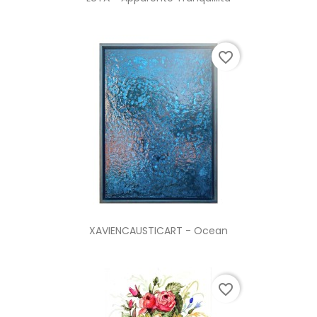
favorite_border
XAVIENCAUSTICART - Ocean
favorite_border