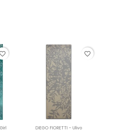
vorite_border
favorite_border
Anteprima

irl
DIEGO FIORETTI - Ulivo