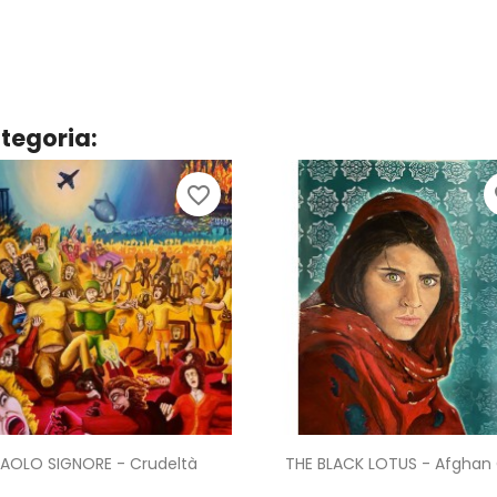
ategoria:
favorite_border
fa
Anteprima
Anteprima


AOLO SIGNORE - Crudeltà
THE BLACK LOTUS - Afghan G