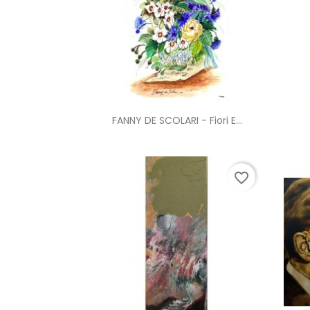
Anteprima

FANNY DE SCOLARI - Fiori E...
favorite_border