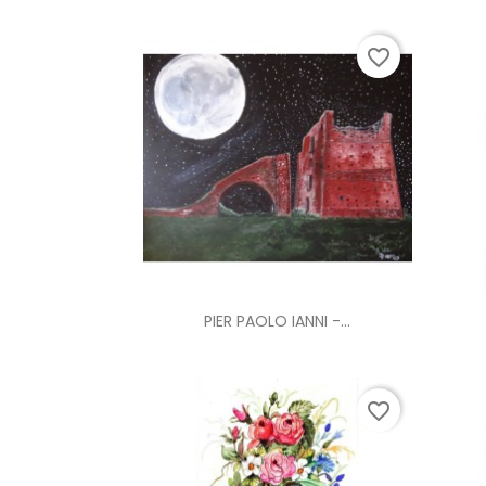
favorite_border
Anteprima

PIER PAOLO IANNI -...
favorite_border