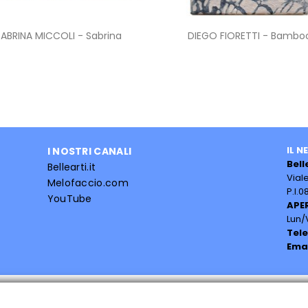
Anteprima
Anteprima


SABRINA MICCOLI - Sabrina
DIEGO FIORETTI - Bambo
IL N
I NOSTRI CANALI
Bell
Bellearti.it
Vial
Melofaccio.com
P.I.
YouTube
APE
Lun/V
Tel
Ema