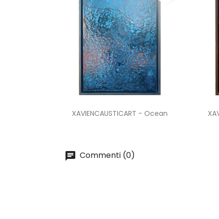
Anteprima

XAVIENCAUSTICART - Ocean
XAV
Commenti (0)