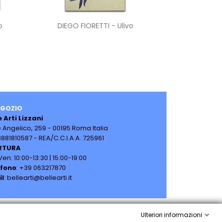
Anteprima

o
DIEGO FIORETTI - Ulivo
EGOZIO
e Arti Lizzani
e Angelico, 259 -
00195 Roma Italia
08881810587 -
REA/C.C.I.A.A. 725961
RTURA
en: 10:00-13:30 | 15:00-19:00
efono
: +39 063217870
il
: bellearti@bellearti.it
Ulteriori informazioni