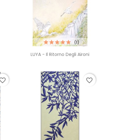
(1)
Anteprima

LUYA - Il Ritorno Degli Aironi
vorite_border
favorite_border