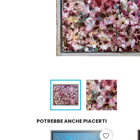
POTREBBE ANCHE PIACERTI
favorite_border