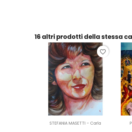
16 altri prodotti della stessa c
favorite_border
Anteprima

STEFANIA MASETTI - Carla
P