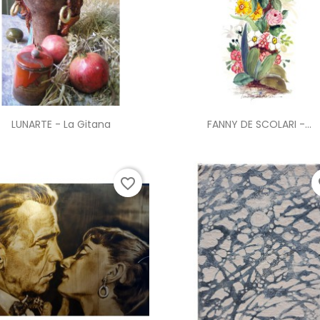
Anteprima
Anteprima


LUNARTE - La Gitana
FANNY DE SCOLARI -...
favorite_border
fa