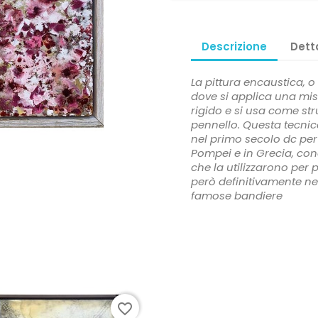
Descrizione
Dett
La pittura encaustica, o
dove si applica una mis
rigido e si usa come str
pennello. Questa tecnica
nel primo secolo dc per 
Pompei e in Grecia, co
che la utilizzarono per p
però definitivamente ne
famose bandiere
favorite_border