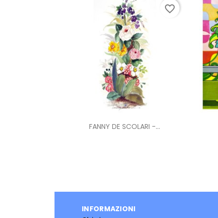
favorite_border
Anteprima

FANNY DE SCOLARI -...
INFORMAZIONI