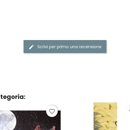
Scrivi per primo una recensione
ategoria:
favorite_border
fa