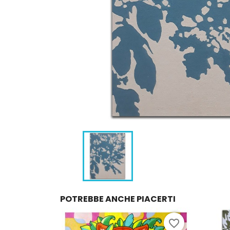
POTREBBE ANCHE PIACERTI
favorite_border