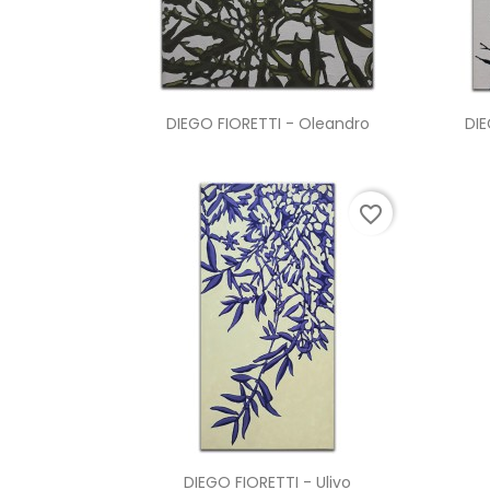
Anteprima

DIEGO FIORETTI - Oleandro
DIE
favorite_border
Anteprima

DIEGO FIORETTI - Ulivo