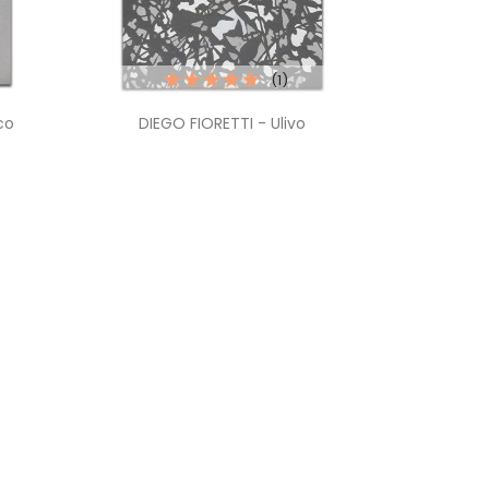
(1)
Anteprima

co
DIEGO FIORETTI - Ulivo