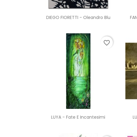
Anteprima

DIEGO FIORETTI - Oleandro Blu
FAN
favorite_border
Anteprima

LUYA - Fate E Incantesimi
L