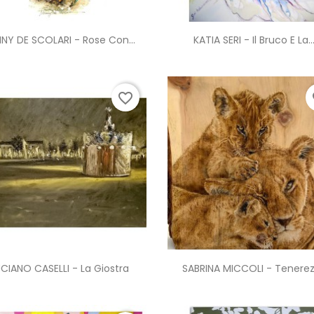
Anteprima
Anteprima


NY DE SCOLARI - Rose Con...
KATIA SERI - Il Bruco E La..
favorite_border
fa
Anteprima
Anteprima


UCIANO CASELLI - La Giostra
SABRINA MICCOLI - Tenere