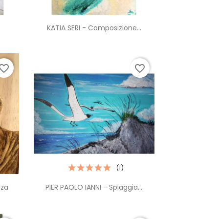
Anteprima

.
KATIA SERI - Composizione...
vorite_border
favorite_border
(1)
Anteprima

zza
PIER PAOLO IANNI - Spiaggia...