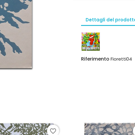
Dettagli del prodott
Riferimento
Fioretti04
favorite_border