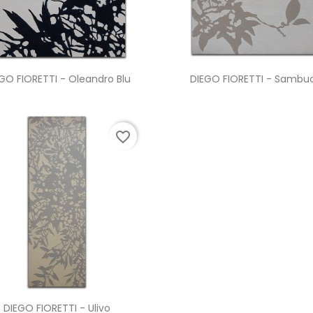
Anteprima
Anteprima


GO FIORETTI - Oleandro Blu
DIEGO FIORETTI - Sambu
favorite_border
Anteprima

DIEGO FIORETTI - Ulivo