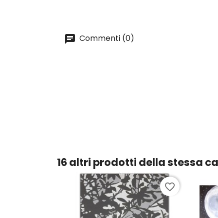
Commenti (0)
16 altri prodotti della stessa c
favorite_border