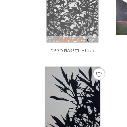
(1)
Anteprima

DIEGO FIORETTI - Ulivo
favorite_border