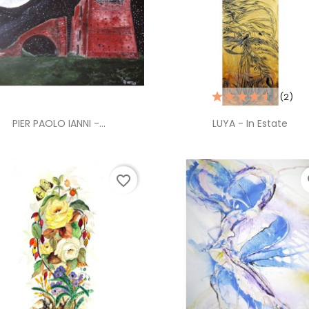
(2)
Anteprima
Anteprima


PIER PAOLO IANNI -...
LUYA - In Estate
favorite_border
fa