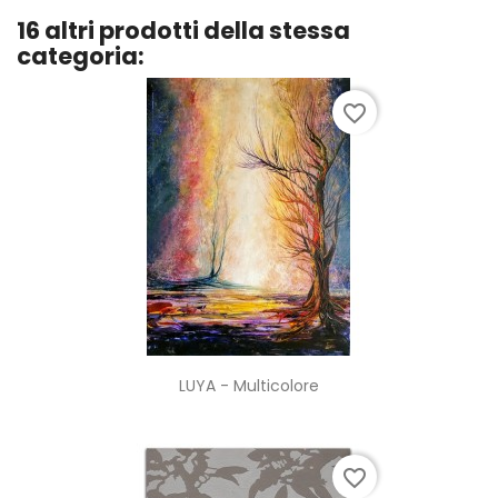
16 altri prodotti della stessa
categoria:
favorite_border
LUYA - Multicolore
favorite_border