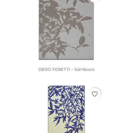
DIEGO FIORETTI - Sambuco
favorite_border