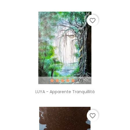
favorite_border
(1)
LUYA - Apparente Tranquillità
favorite_border