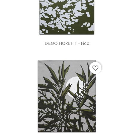
DIEGO FIORETTI - Fico
favorite_border