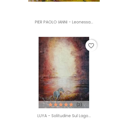
PIER PAOLO IANNI - Leonessa...
favorite_border
(2)
LUYA - Solitudine Sul Lago...