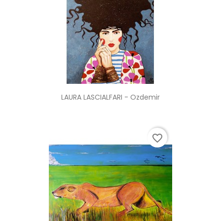
LAURA LASCIALFARI - Ozdemir
favorite_border