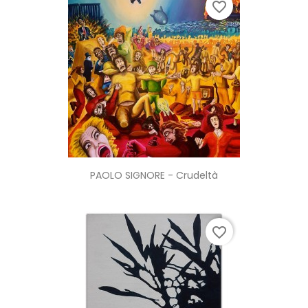
favorite_border
PAOLO SIGNORE - Crudeltà
favorite_border