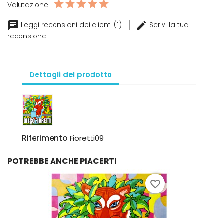
Valutazione
Leggi recensioni dei clienti (1)
Scrivi la tua
recensione
Dettagli del prodotto
Riferimento
Fioretti09
POTREBBE ANCHE PIACERTI
favorite_border