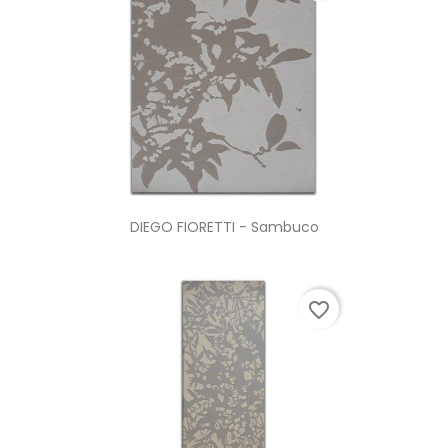
DIEGO FIORETTI - Sambuco
favorite_border