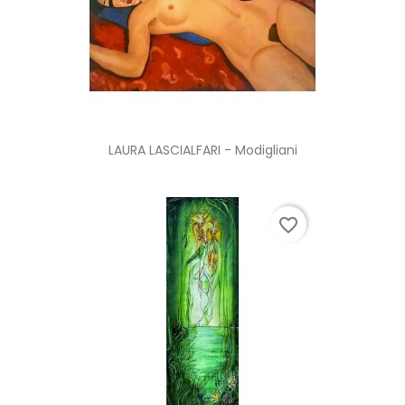
LAURA LASCIALFARI - Modigliani
favorite_border