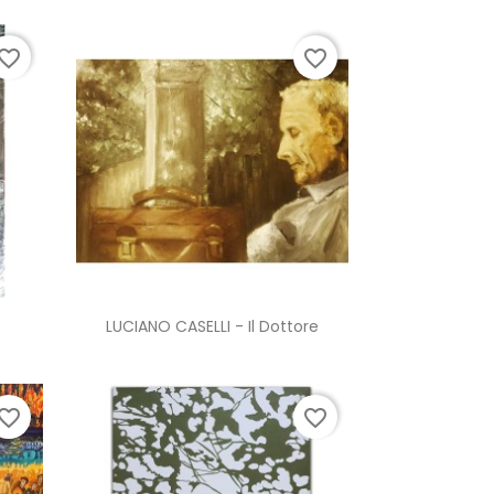
vorite_border
favorite_border
Anteprima

LUCIANO CASELLI - Il Dottore
vorite_border
favorite_border