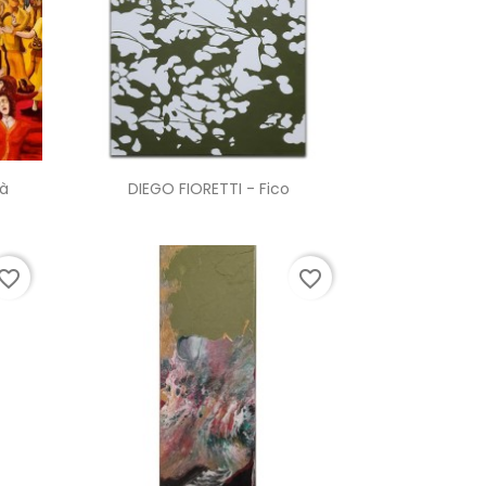
Anteprima

à
DIEGO FIORETTI - Fico
vorite_border
favorite_border