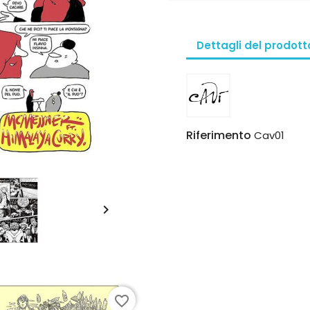
Dettagli del prodott
Riferimento
Cav01

favorite_border