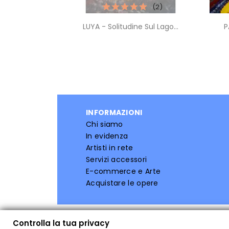
(2)
Anteprima

LUYA - Solitudine Sul Lago...
P
INFORMAZIONI
Chi siamo
In evidenza
Artisti in rete
Servizi accessori
E-commerce e Arte
Acquistare le opere
Controlla la tua privacy
Controlla la tua privacy