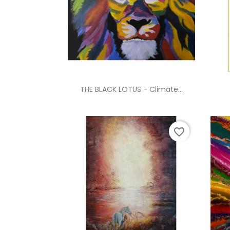
Anteprima

THE BLACK LOTUS - Climate...
favorite_border