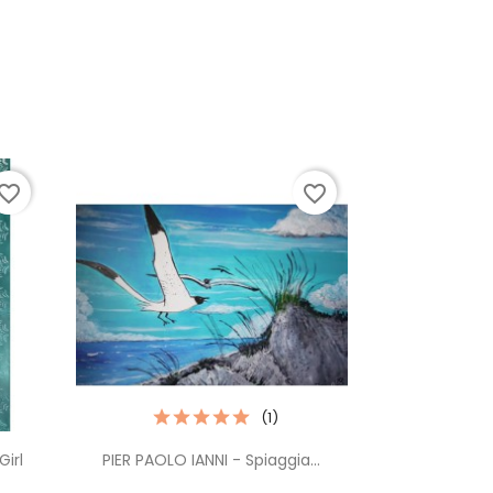
vorite_border
favorite_border
(1)
Anteprima

irl
PIER PAOLO IANNI - Spiaggia...