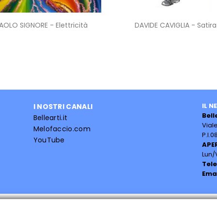
Anteprima
Anteprima


AOLO SIGNORE - Elettricità
DAVIDE CAVIGLIA - Satira
IL N
I NOSTRI CANALI
Bell
Bellearti.it
Vial
Melofaccio.com
P.I.
YouTube
APE
Lun/V
Tel
Ema