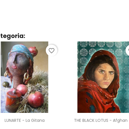
ategoria:
favorite_border
fa
Anteprima
Anteprima


LUNARTE - La Gitana
THE BLACK LOTUS - Afghan G