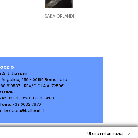
Anteprima

SARA ORLANDI
EGOZIO
e Arti Lizzani
e Angelico, 259 -
00195 Roma Italia
08881810587 -
REA/C.C.I.A.A. 725961
RTURA
en: 10:00-13:30 | 15:00-19:00
efono
: +39 063217870
il
: bellearti@bellearti.it
Ulteriori informazioni