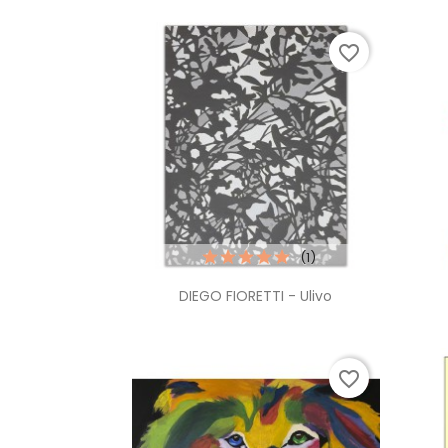
favorite_border
(1)
Anteprima

DIEGO FIORETTI - Ulivo
favorite_border