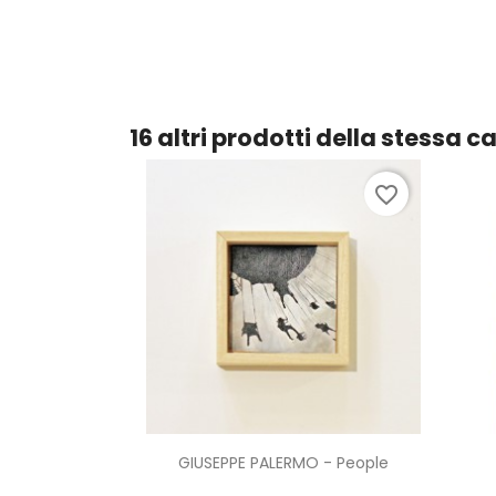
16 altri prodotti della stessa c
favorite_border
Anteprima

GIUSEPPE PALERMO - People