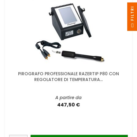
I
F
I
L
T
R
PIROGRAFO PROFESSIONALE RAZERTIP P80 CON
REGOLATORE DI TEMPERATURA...
A partire da
447,50 €