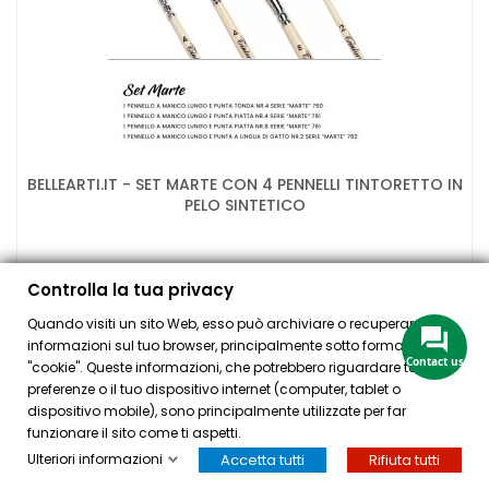
BELLEARTI.IT - SET MARTE CON 4 PENNELLI TINTORETTO IN
PELO SINTETICO
A partire da
Controlla la tua privacy
15,95 €
Quando visiti un sito Web, esso può archiviare o recuperare
informazioni sul tuo browser, principalmente sotto forma di
Contact us
"cookie". Queste informazioni, che potrebbero riguardare te, le tue
preferenze o il tuo dispositivo internet (computer, tablet o
dispositivo mobile), sono principalmente utilizzate per far
AGGIUNGI

funzionare il sito come ti aspetti.
Ulteriori informazioni
Accetta tutti
Rifiuta tutti
HOME
ACCOUNT
CASSA
CERCA