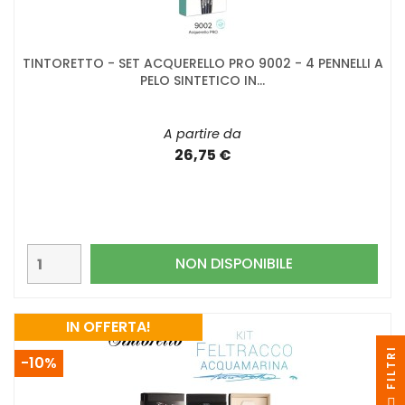
TINTORETTO - SET ACQUERELLO PRO 9002 - 4 PENNELLI A
PELO SINTETICO IN...
A partire da
26,75 €
NON DISPONIBILE
IN OFFERTA!
I
-10%
F
I
L
T
R