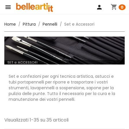
shopping_cart

person
0
Home
Pittura
Pennelli
Set e Accessori
Set e confezioni per ogni tecnica artistica, astucci e
tubi portapennelli per riporre e trasportare i vostri
strumenti, lavapennelli a sospensione, sapone per la
pulizia delle punte. Tutto il necessario per la cura e la
manutenzione dei vostri pennelli.
Visualizzati 1-35 su 35 articoli