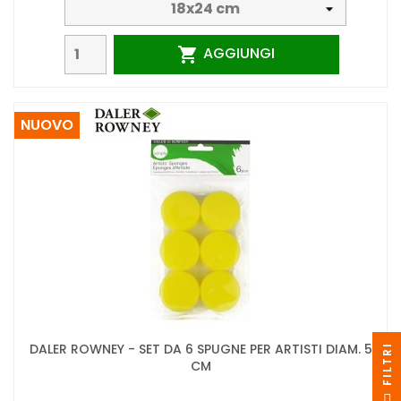
AGGIUNGI

NUOVO
DALER ROWNEY - SET DA 6 SPUGNE PER ARTISTI DIAM. 5
I
CM
F
I
L
T
R