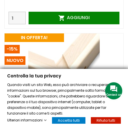
AGGIUNGI

IN OFFERTA!
-15%
NUOVO
Controlla la tua privacy
Quando visiti un sito Web, esso può archiviare o recuperare
informazioni sul tuo browser, principalmente sotto forma di
Contact us
"cookie". Queste informazioni, che potrebbero riguardare te, le tue
preferenze o il tuo dispositivo internet (computer, tablet o
dispositivo mobile), sono principalmente utilizzate per far
P.E.R. TELAI IN KIT DI MONTAGGIO SPESSORE ALTO (43
funzionare il sito come ti aspetti.
MM)
Ulteriori informazioni
Accetta tutti
Rifiuta tutti
HOME
ACCOUNT
CASSA
CERCA