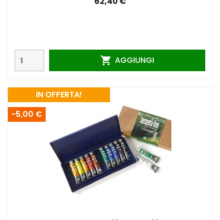
62,40 €
AGGIUNGI

IN OFFERTA!
-5,00 €