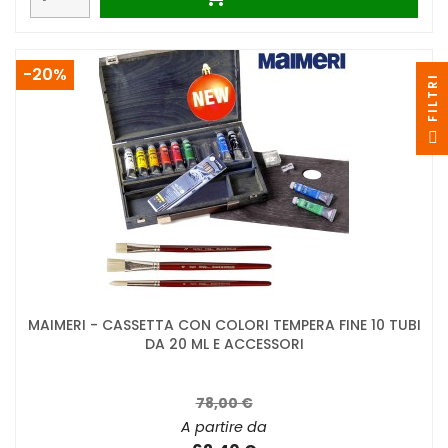
-20%
I
F
I
L
T
R
MAIMERI - CASSETTA CON COLORI TEMPERA FINE 10 TUBI
DA 20 ML E ACCESSORI
78,00 €
A partire da