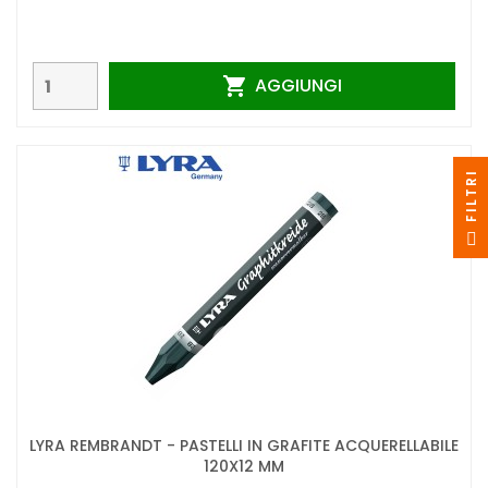
AGGIUNGI

I
F
I
L
T
R
LYRA REMBRANDT - PASTELLI IN GRAFITE ACQUERELLABILE
120X12 MM