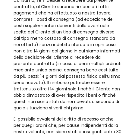
Consumo, se si desidera recedere dal presente
contratto, al Cliente saranno rimborsati tutti i
pagamenti che ha effettuato a nostro favore,
compresi i costi di consegna (ad eccezione dei
costi supplementari derivanti dalla eventuale
scelta del Cliente di un tipo di consegna diverso
dal tipo meno costoso di consegna standard da
noi offerto) senza indebito ritardo e in ogni caso
non oltre 14 giorni dal giorno in cui siamo informati
della decisione del Cliente di recedere dal
presente contratto (in caso di beni multipli ordinati
mediante unico ordine, consegna bene costituito
da più pezzi: 14 giorni dal possesso fisico dell’ultimo
bene ricevuto). Il rimborso potrebbe essere
trattenuto oltre i 14 giorni solo finché il Cliente non
abbia dimostrato di aver rispedito i beni o finché
questi non siano stati da noi ricevuti, a seconda di
quale situazione si verifichi prima.
E' possibile avvalersi del diritto di recesso anche
per quegli ordini che, per cause indipendenti dalla
nostra volontà, non siano stati consegnati entro 30