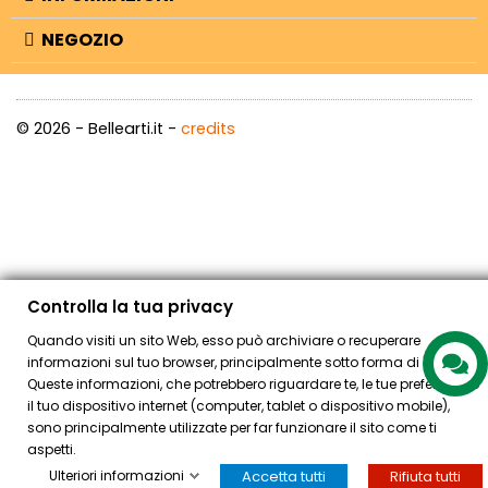
NEGOZIO
© 2026 - Bellearti.it -
credits
Controlla la tua privacy
Quando visiti un sito Web, esso può archiviare o recuperare
informazioni sul tuo browser, principalmente sotto forma di "cookie".
Queste informazioni, che potrebbero riguardare te, le tue preferenze o
il tuo dispositivo internet (computer, tablet o dispositivo mobile),
sono principalmente utilizzate per far funzionare il sito come ti
aspetti.
Ulteriori informazioni
Accetta tutti
Rifiuta tutti
HOME
ACCOUNT
CASSA
CERCA