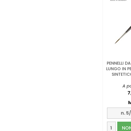
PENNELLI D
LUNGO IN P
SINTETICO
A pa
7
M
NON