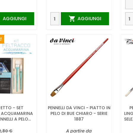
AGGIUNGI
AGGIUNGI


!
ETTO - SET
PENNELLI DA VINCI - PIATTO IN
P
O ACQUAMARINA
PELO DI BUE CHIARO - SERIE
LIN
NNELLI A PELO...
1887
SEL
2,80 €
A partire da