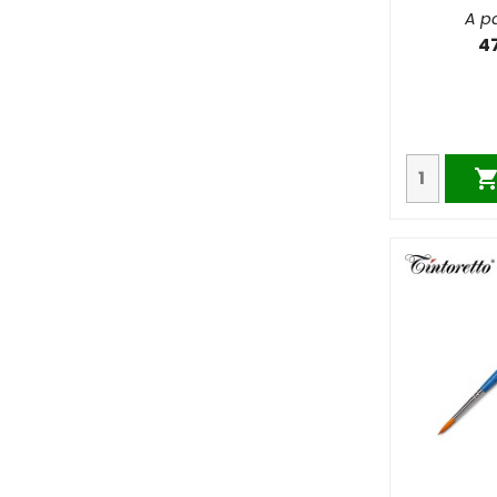
A pa
4