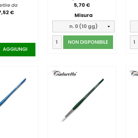
5,70 €
rtire da
7,52 €
Misura
NON DISPONIBILE
AGGIUNGI
