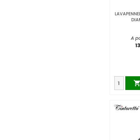
LAVAPENNEL
DIA
A pa
1