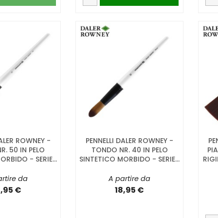
DALER ROWNEY -
PENNELLI DALER ROWNEY -
PE
R. 50 IN PELO
TONDO NR. 40 IN PELO
PI
RBIDO - SERIE...
SINTETICO MORBIDO - SERIE...
RIG
rtire da
A partire da
8,95 €
18,95 €