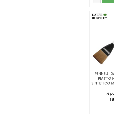
PENNELLI 
PIATTO N
SINTETICO MO
A pa
1