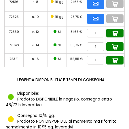
72516
n. 8
15 gg
21,65 €
72525
n. 10
15 gg
25,75 €
72339
n. 12
SI
31,65 €
72340
n. 14
SI
35,75 €
72341
n. 16
SI
52,85 €
LEGENDA DISPONIBILITA' E TEMPI DI CONSEGNA:
Disponibile:
Prodotto DISPONIBILE in negozio, consegna entro
48/72 h lavorative
Consegna 10/15 gg.:
Prodotto NON DISPONIBILE al momento ma rifornito
normalmente in 10/15 gg. lavorativi