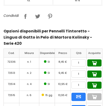
Condividi
Opzioni disponibili per Pennelli Tintoretto -
Lingua di Gatto in Pelo di Martora Kolinsky -
Serie 420
Cod.
Misura
Disponibile
Prezzo
Q.tà
Acquista
72336
n. 1
SI
8,45 €
72513
n. 2
SI
9,45 €
72514
n. 4
SI
10,95 €
72515
n. 6
15 gg
13,95 €