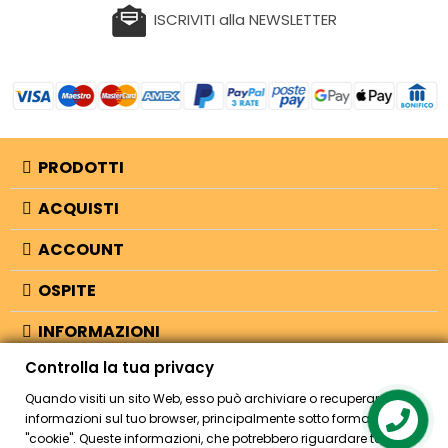
ISCRIVITI alla NEWSLETTER
PRODOTTI
ACQUISTI
ACCOUNT
OSPITE
INFORMAZIONI
Controlla la tua privacy
NEGOZIO
Quando visiti un sito Web, esso può archiviare o recuperare
informazioni sul tuo browser, principalmente sotto forma di
Contact us
"cookie". Queste informazioni, che potrebbero riguardare te, le tue