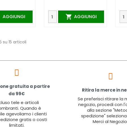
AGGIUNGI
AGGIUNGI


5 su 15 articoli
one gratuita a partire
Ritira la merce in n
da 99€
Se preferisci ritirare la
cluso tele e articoli
negozio, procedi con l'
ombranti. Quando è
alla sezione "Metod
ile agevoliamo i clienti
spedizione" seleziona 
edizione gratis o costi
Merci al Negozio
limitati.