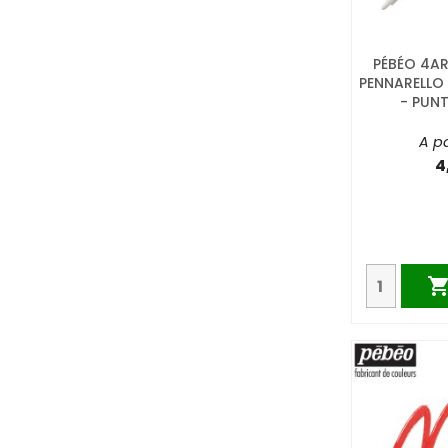
PÉBÉO 4AR
PENNARELLO
- PUN
A pa
4