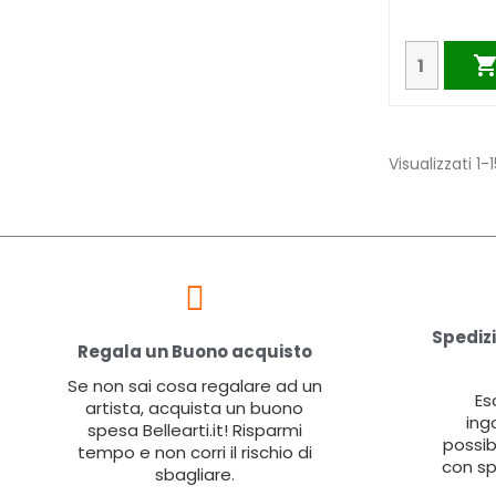
Visualizzati 1-1
Spedizi
Regala un Buono acquisto
Se non sai cosa regalare ad un
Es
artista, acquista un buono
ing
spesa Bellearti.it! Risparmi
possib
tempo e non corri il rischio di
con sp
sbagliare.