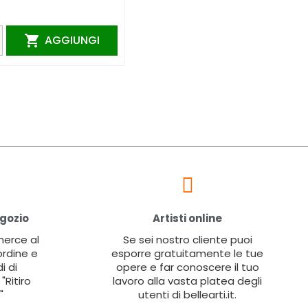
AGGIUNGI

egozio
Artisti online
 merce al
Se sei nostro cliente puoi
ordine e
esporre gratuitamente le tue
i di
opere e far conoscere il tuo
"Ritiro
lavoro alla vasta platea degli
"
utenti di bellearti.it.