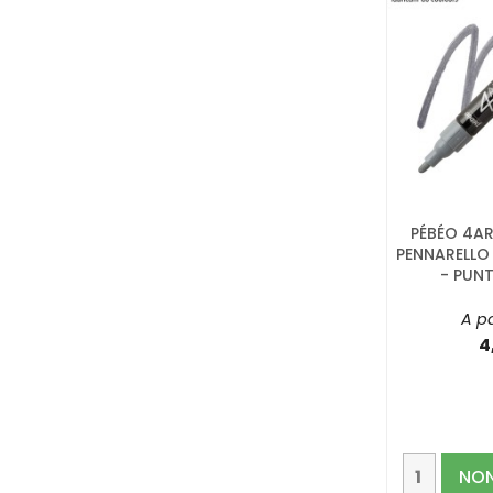
PÉBÉO 4AR
PENNARELLO
- PUN
A pa
4
NON