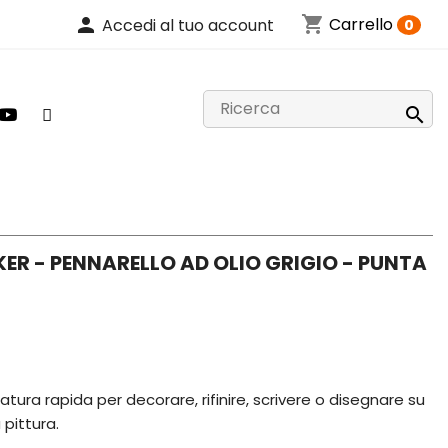
shopping_cart
person
Carrello
Accedi al tuo account
0

ER - PENNARELLO AD OLIO GRIGIO - PUNTA
tura rapida per decorare, rifinire, scrivere o disegnare su
 pittura.