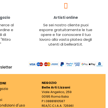
egozio
Artisti online
 merce al
Se sei nostro cliente puoi
ordine e
esporre gratuitamente le tue
i di
opere e far conoscere il tuo
"Ritiro
lavoro alla vasta platea degli
"
utenti di bellearti.it.
NEGOZIO
ONI
Belle Arti Lizzani
gozio
Viale Angelico, 259
00195 Roma Italia
oi
P.I.08881810587
ondizioni d'uso
REA/C.C.I.A.A. 725961