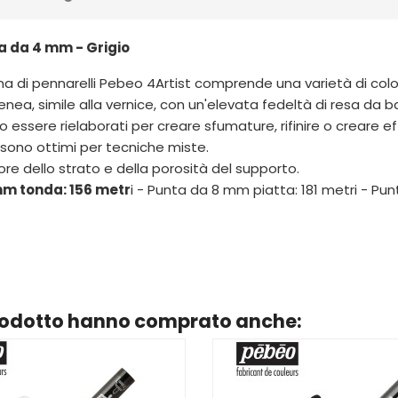
a da 4 mm - Grigio
mma di pennarelli Pebeo 4Artist comprende una varietà di col
nea, simile alla vernice, con un'elevata fedeltà di resa da ba
 essere rielaborati per creare sfumature, rifinire o creare effe
a, sono ottimi per tecniche miste.
re dello strato e della porosità del supporto.
m tonda: 156 metr
i - Punta da 8 mm piatta: 181 metri - Pu
prodotto hanno comprato anche: