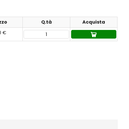
zzo
Q.tà
Acquista
0 €