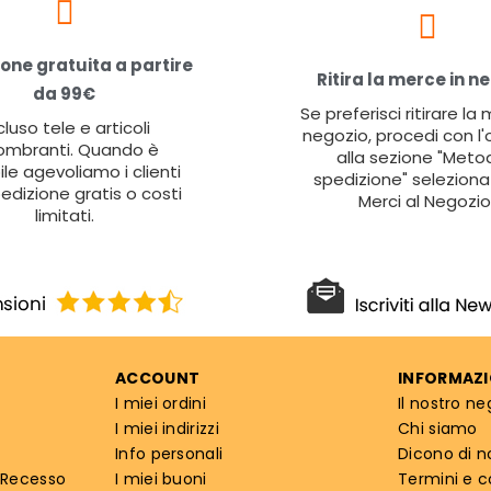
one gratuita a partire
Ritira la merce in n
da 99€
Se preferisci ritirare la
cluso tele e articoli
negozio, procedi con l'
ombranti. Quando è
alla sezione "Metod
ile agevoliamo i clienti
spedizione" seleziona 
edizione gratis o costi
Merci al Negozio
limitati.
ACCOUNT
INFORMAZI
I miei ordini
Il nostro ne
I miei indirizzi
Chi siamo
Info personali
Dicono di n
 Recesso
I miei buoni
Termini e c