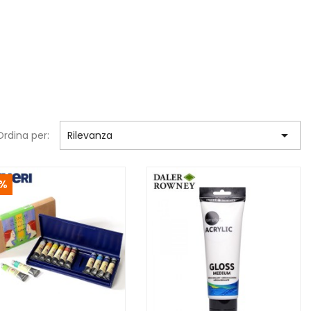

Ordina per:
Rilevanza
%