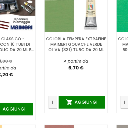
 CLASSICO -
COLORI A TEMPERA EXTRAFINE
COLO
CON 10 TUBI DI
MAIMERI GOUACHE VERDE
MA
IO DA 20 ML E...
OLIVA (331) TUBO DA 20 ML
BR
9,00 €
A partire da
6,70 €
rtire da
3,20 €
AGGIUNGI

AGGIUNGI
