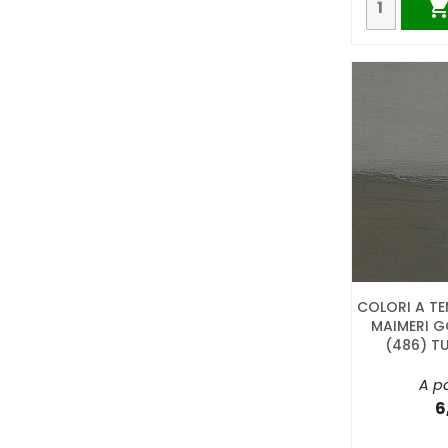
COLORI A TE
MAIMERI G
(486) T
A pa
6