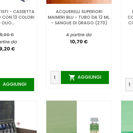
ISTI - CASSETTA
ACQUERELLI SUPERIORI
 CON 13 COLORI
MAIMERI BLU - TUBO DA 12 ML.
CO
 OLIO...
- SANGUE DI DRAGO (270)
CO
9,00 €
A partire da
10,70 €
rtire da
9,20 €
AGGIUNGI

AGGIUNGI
