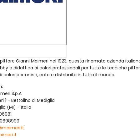
pittore Gianni Maimeri nel 1923, questa rinomata azienda italiana
bby e didattica ai colori professionali per tutte le tecniche pitto
 colori per artisti, nota e distribuita in tutto il mondo.
i:
imeri S.p.A.
i 1 - Bettolino di Mediglia
a (MI) - Italia
906981
90698999
@maimeri.it
meri.it