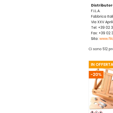
Distributo
F.I.L.A.
Fabbrica Ital
Via XXV April
Tel: +39 02 3
Fax: +39 02
Sito:
www.fila
Ci sono 512 pr
IN OFFERTA
-20%