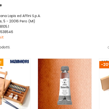
re
iana Lapis ed Affini S.p.A.
e, 5 - 20016 Pero (MI)
8105.1
 3538546
.it
odotti.
!
-20