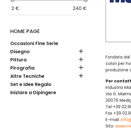
2
€
240
€
HOME PAGE
Occasioni Fine Serie

Disegno
Fondata dal 

Pittura
colori per ho

Pirografia
produzione di

Altre Tecniche
Per contatt
Set e Idee Regalo
Industria Ma
Iniziare a Dipingere
Via G. Maimer
20076 Medigli
Tel +39 02.
Fax +39 02.
E-mail:
info
Sito:
www.mai