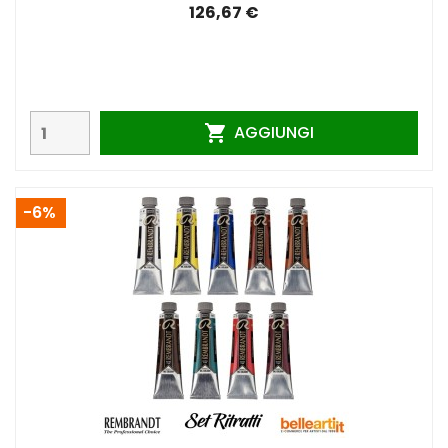
126,67 €
AGGIUNGI

-6%