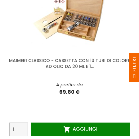
I
MAIMERI CLASSICO - CASSETTA CON 10 TUBI DI COLORE
AD OLIO DA 20 ML E 1...
F
I
L
T
R
A partire da
69,80 €
AGGIUNGI
