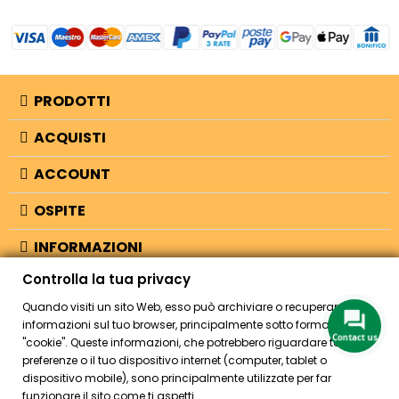
PRODOTTI
ACQUISTI
ACCOUNT
OSPITE
INFORMAZIONI
Controlla la tua privacy
NEGOZIO
Quando visiti un sito Web, esso può archiviare o recuperare
informazioni sul tuo browser, principalmente sotto forma di
Contact us
"cookie". Queste informazioni, che potrebbero riguardare te, le tue
© 2026 - Bellearti.it -
credits
preferenze o il tuo dispositivo internet (computer, tablet o
dispositivo mobile), sono principalmente utilizzate per far
funzionare il sito come ti aspetti.