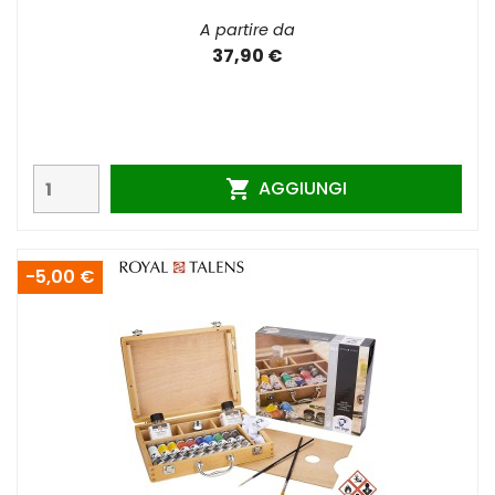
A partire da
37,90 €
AGGIUNGI

-5,00 €