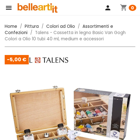
shopping_cart

person
0
Home
Pittura
Colori ad Olio
Assortimenti e
Confezioni
Talens - Cassetta in legno Basic Van Gogh
Colori a Olio 10 tubi 40 ml, medium e accessori
-5,00 €