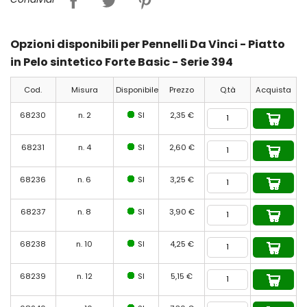
Opzioni disponibili per Pennelli Da Vinci - Piatto
in Pelo sintetico Forte Basic - Serie 394
Cod.
Misura
Disponibile
Prezzo
Q.tà
Acquista
68230
n. 2
SI
2,35 €
68231
n. 4
SI
2,60 €
68236
n. 6
SI
3,25 €
68237
n. 8
SI
3,90 €
68238
n. 10
SI
4,25 €
68239
n. 12
SI
5,15 €