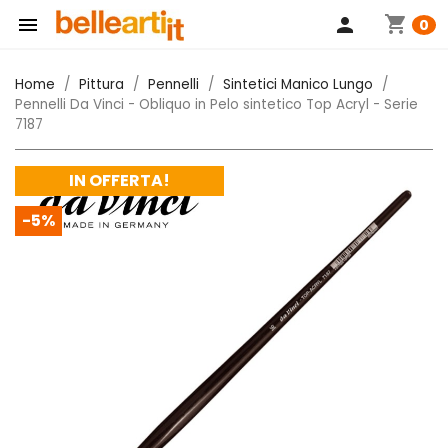
shopping_cart

person
0
Home
Pittura
Pennelli
Sintetici Manico Lungo
Pennelli Da Vinci - Obliquo in Pelo sintetico Top Acryl - Serie
7187
IN OFFERTA!
-5%