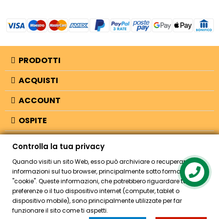
PRODOTTI
ACQUISTI
ACCOUNT
OSPITE
INFORMAZIONI
Controlla la tua privacy
NEGOZIO
Quando visiti un sito Web, esso può archiviare o recuperare
informazioni sul tuo browser, principalmente sotto forma di
Contact us
"cookie". Queste informazioni, che potrebbero riguardare te, le tue
preferenze o il tuo dispositivo internet (computer, tablet o
© 2026 - Bellearti.it -
credits
dispositivo mobile), sono principalmente utilizzate per far
funzionare il sito come ti aspetti.