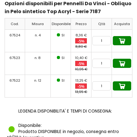
Opzioni disponibili per Pennelli Da Vinci - Obliquo
in Pelo sintetico Top Acryl - Serie 7187
Cod.
Misura
Disponibile
Prezzo
Q.tà
Acquista
67524
n. 4
SI
8,36 €
-5%
8,80 €
67523
n. 8
SI
10,40 €
-5%
10,95 €
67522
n. 12
SI
13,25 €
-5%
13,95 €
LEGENDA DISPONIBILITA' E TEMPI DI CONSEGNA:
Disponibile:
Prodotto DISPONIBILE in negozio, consegna entro