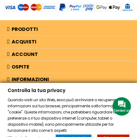
PRODOTTI
ACQUISTI
ACCOUNT
OSPITE
INFORMAZIONI
Controlla la tua privacy
NEGOZIO
Quando visiti un sito Web, esso può archiviare o recuperare
informazioni sul tuo browser, principalmente sotto forma di
Contact us
"cookie". Queste informazioni, che potrebbero riguardare te, le tue
© 2026 - Bellearti.it -
credits
preferenze o il tuo dispositivo internet (computer, tablet o
dispositivo mobile), sono principalmente utilizzate per far
funzionare il sito come ti aspetti.