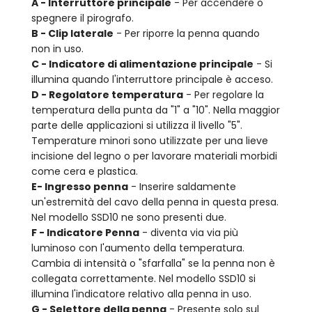
A - Interruttore principale
- Per accendere o
spegnere il pirografo.
B - Clip laterale
- Per riporre la penna quando
non in uso.
C - Indicatore di alimentazione principale
- Si
illumina quando l'interruttore principale è acceso.
D - Regolatore temperatura
- Per regolare la
temperatura della punta da "1" a "10". Nella maggior
parte delle applicazioni si utilizza il livello "5".
Temperature minori sono utilizzate per una lieve
incisione del legno o per lavorare materiali morbidi
come cera e plastica.
E- Ingresso penna
- Inserire saldamente
un'estremità del cavo della penna in questa presa.
Nel modello SSD10 ne sono presenti due.
F - Indicatore Penna
- diventa via via più
luminoso con l'aumento della temperatura.
Cambia di intensità o "sfarfalla" se la penna non è
collegata correttamente. Nel modello SSD10 si
illumina l'indicatore relativo alla penna in uso.
G - Selettore della penna
- Presente solo sul