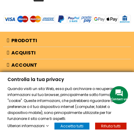
PRODOTTI
ACQUISTI
ACCOUNT
OSPITE
Controlla la tua privacy
Quando visiti un sito Web, esso può archiviare o recuperare
INFORMAZIONI
informazioni sul tuo browser, principalmente sotto forma di
Contact us
"cookie". Queste informazioni, che potrebbero riguardare te, le tue
NEGOZIO
preferenze o il tuo dispositivo internet (computer, tablet o
dispositivo mobile), sono principalmente utilizzate per far
funzionare il sito come ti aspetti.
Ulteriori informazioni
Accetta tutti
Rifiuta tutti
© 2026 - Bellearti.it -
credits
HOME
ACCOUNT
CASSA
CERCA