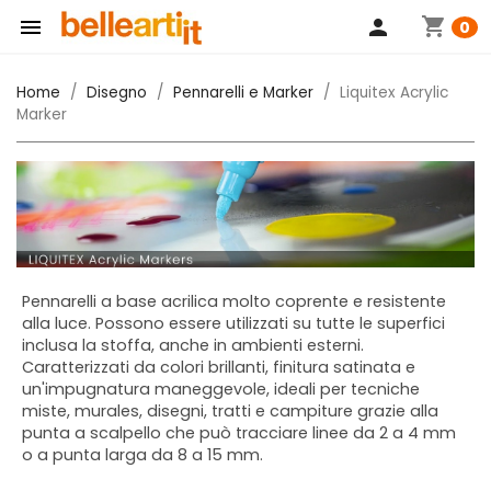
shopping_cart

person
0
Home
Disegno
Pennarelli e Marker
Liquitex Acrylic
Marker
Pennarelli a base acrilica molto coprente e resistente
alla luce. Possono essere utilizzati su tutte le superfici
inclusa la stoffa, anche in ambienti esterni.
Caratterizzati da colori brillanti, finitura satinata e
un'impugnatura maneggevole, ideali per tecniche
miste, murales, disegni, tratti e campiture grazie alla
punta a scalpello che può tracciare linee da 2 a 4 mm
o a punta larga da 8 a 15 mm.