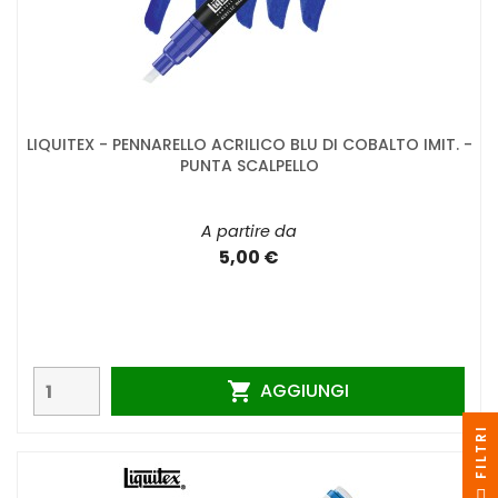
LIQUITEX - PENNARELLO ACRILICO BLU DI COBALTO IMIT. -
PUNTA SCALPELLO
A partire da
5,00 €
AGGIUNGI

I
F
I
L
T
R