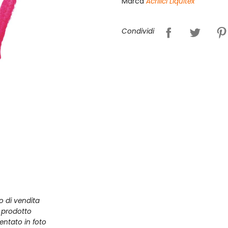
Marca
Acrilici Liquitex
Condividi
zo di vendita
l prodotto
entato in foto