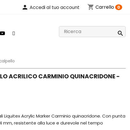
shopping_cart
person
Carrello
Accedi al tuo account
0

calpello
LLO ACRILICO CARMINIO QUINACRIDONE -
nali Liquitex Acrylic Marker Carminio quinacridone. Con punta
a 4 mm, resistente alla luce e durevole nel tempo