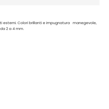
nti esterni. Colori brillanti e impugnatura manegevole,
e da 2 a 4 mm.