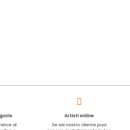
egozio
Artisti online
 merce al
Se sei nostro cliente puoi