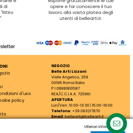
ordine e
esporre gratuitamente le tue
i di
opere e far conoscere il tuo
"Ritiro
lavoro alla vasta platea degli
"
utenti di bellearti.it.
NEGOZIO
ONI
Belle Arti Lizzani
gozio
Viale Angelico, 259
00195 Roma Italia
oi
P.I.08881810587
ondizioni d'uso
REA/C.C.I.A.A. 725961
APERTURA
ookie policy
Lun/Ven: 10:00-13:30 | 15:00-19:00
Telefono
: +39 063217870
ito
Email
: bellearti@bellearti.it
cy
Ulteriori informazioni