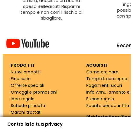
artista, acquista un buono
ing
spesa Bellearti.it! Risparmi
possib
tempo e non corri il rischio di
con sp
sbagliare.
PRODOTTI
ACQUISTI
Nuovi prodotti
Come ordinare
Fine serie
Tempi di consegna
Offerte speciali
Pagamenti sicuri
Omaggi e promozioni
Info Annullamento e
Idee regalo
Buono regalo
Schede prodotti
Sconto per quantità
Marchi trattati
Richiesta Reso/Re
Controlla la tua privacy