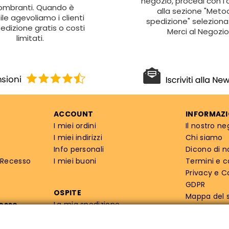
negozio, procedi con l'
ombranti. Quando è
alla sezione "Metod
ile agevoliamo i clienti
spedizione" seleziona 
edizione gratis o costi
Merci al Negozio
limitati.
ACCOUNT
INFORMAZI
I miei ordini
Il nostro ne
I miei indirizzi
Chi siamo
Info personali
Dicono di n
 Recesso
I miei buoni
Termini e c
Privacy e C
GDPR
OSPITE
Mappa del s
cesso
La mia spedizione
Info priva