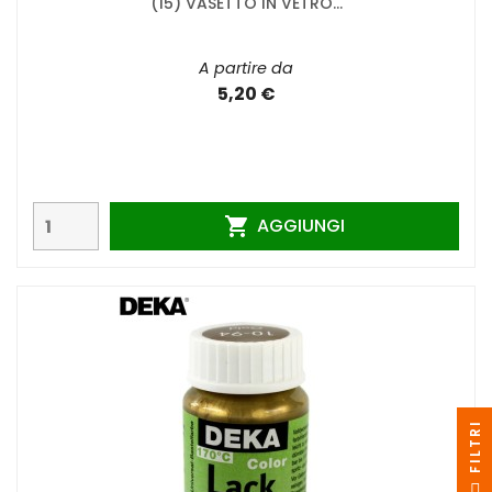
(15) VASETTO IN VETRO...
A partire da
5,20 €
AGGIUNGI

I
F
I
L
T
R