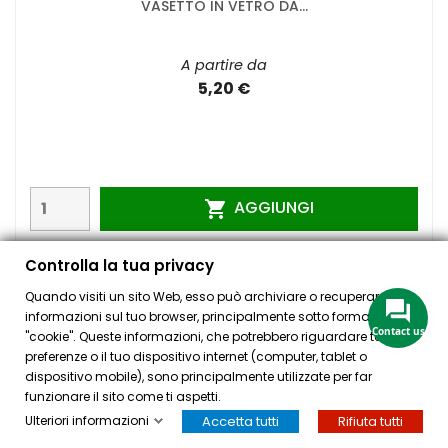
VASETTO IN VETRO DA...
A partire da
5,20 €
AGGIUNGI

Controlla la tua privacy
Quando visiti un sito Web, esso può archiviare o recuperare
informazioni sul tuo browser, principalmente sotto forma di
Contact us
"cookie". Queste informazioni, che potrebbero riguardare te, le tue
preferenze o il tuo dispositivo internet (computer, tablet o
dispositivo mobile), sono principalmente utilizzate per far
funzionare il sito come ti aspetti.
Ulteriori informazioni
Accetta tutti
Rifiuta tutti
HOME
ACCOUNT
CASSA
CERCA