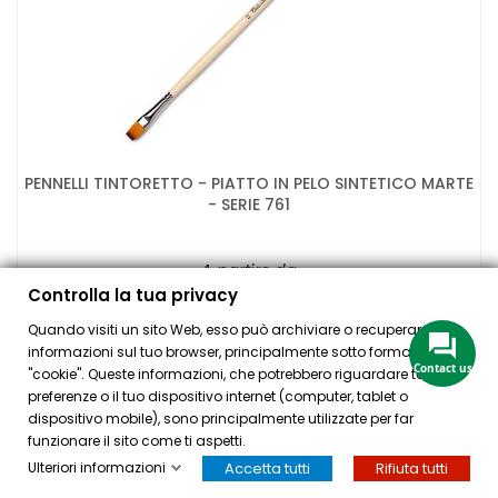
PENNELLI TINTORETTO - PIATTO IN PELO SINTETICO MARTE
- SERIE 761
A partire da
3,60 €
Controlla la tua privacy
Misura
Quando visiti un sito Web, esso può archiviare o recuperare
informazioni sul tuo browser, principalmente sotto forma di
Contact us
"cookie". Queste informazioni, che potrebbero riguardare te, le tue
preferenze o il tuo dispositivo internet (computer, tablet o
dispositivo mobile), sono principalmente utilizzate per far
AGGIUNGI

funzionare il sito come ti aspetti.
Ulteriori informazioni
Accetta tutti
Rifiuta tutti
HOME
ACCOUNT
CASSA
CERCA