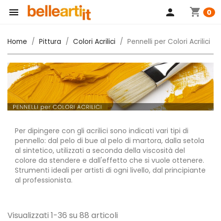
shopping_cart

person
0
Home
Pittura
Colori Acrilici
Pennelli per Colori Acrilici
Per dipingere con gli acrilici sono indicati vari tipi di
pennello: dal pelo di bue al pelo di martora, dalla setola
al sintetico, utilizzati a seconda della viscosità del
colore da stendere e dall'effetto che si vuole ottenere.
Strumenti ideali per artisti di ogni livello, dal principiante
al professionista.
Visualizzati 1-36 su 88 articoli