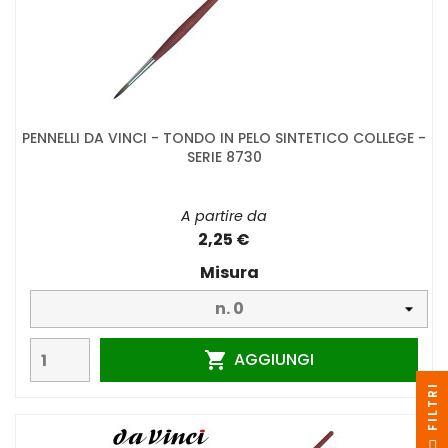
PENNELLI DA VINCI - TONDO IN PELO SINTETICO COLLEGE -
SERIE 8730
A partire da
2,25 €
Misura
AGGIUNGI

I
F
I
L
T
R