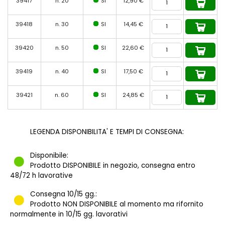
39417
n. 20
SI
12,90 €
39418
n. 30
SI
14,45 €
39420
n. 50
SI
22,60 €
39419
n. 40
SI
17,50 €
39421
n. 60
SI
24,85 €
LEGENDA DISPONIBILITA' E TEMPI DI CONSEGNA:
Disponibile:
Prodotto DISPONIBILE in negozio, consegna entro
48/72 h lavorative
Consegna 10/15 gg.:
Prodotto NON DISPONIBILE al momento ma rifornito
normalmente in 10/15 gg. lavorativi