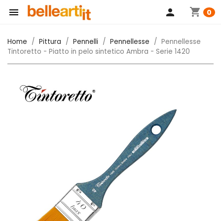
shopping_cart

person
0
Home
Pittura
Pennelli
Pennellesse
Pennellesse
Tintoretto - Piatto in pelo sintetico Ambra - Serie 1420