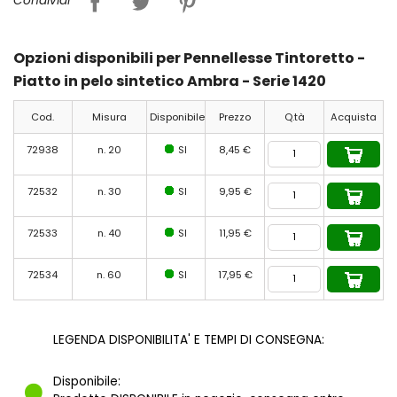
Condividi
Opzioni disponibili per Pennellesse Tintoretto -
Piatto in pelo sintetico Ambra - Serie 1420
Cod.
Misura
Disponibile
Prezzo
Q.tà
Acquista
72938
n. 20
SI
8,45 €
72532
n. 30
SI
9,95 €
72533
n. 40
SI
11,95 €
72534
n. 60
SI
17,95 €
LEGENDA DISPONIBILITA' E TEMPI DI CONSEGNA:
Disponibile: