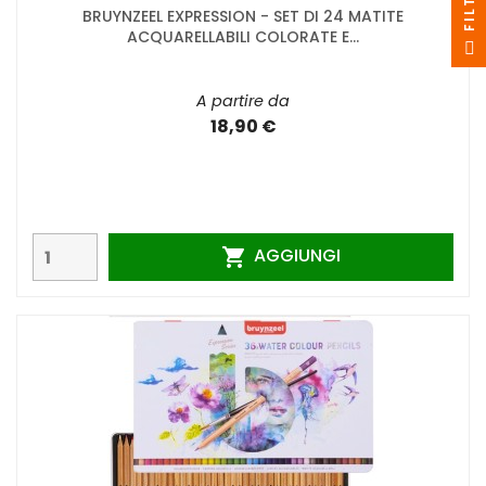
I
BRUYNZEEL EXPRESSION - SET DI 24 MATITE
ACQUARELLABILI COLORATE E...
F
I
L
T
R
A partire da
18,90 €
AGGIUNGI
