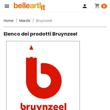
shopping_cart

person
0
Home
Marchi
Bruynzeel
Elenco dei prodotti Bruynzeel