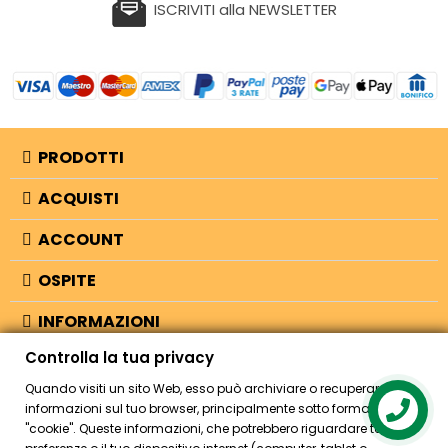
ISCRIVITI alla NEWSLETTER
PRODOTTI
ACQUISTI
ACCOUNT
OSPITE
INFORMAZIONI
Controlla la tua privacy
NEGOZIO
Quando visiti un sito Web, esso può archiviare o recuperare
informazioni sul tuo browser, principalmente sotto forma di
Contact us
"cookie". Queste informazioni, che potrebbero riguardare te, le tue
© 2026 - Bellearti.it -
credits