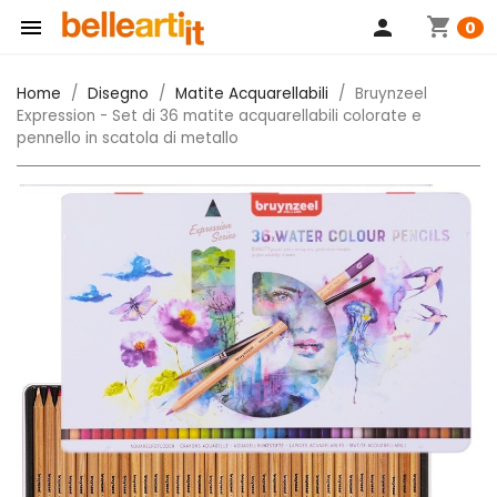
shopping_cart

person
0
Home
Disegno
Matite Acquarellabili
Bruynzeel
Expression - Set di 36 matite acquarellabili colorate e
pennello in scatola di metallo