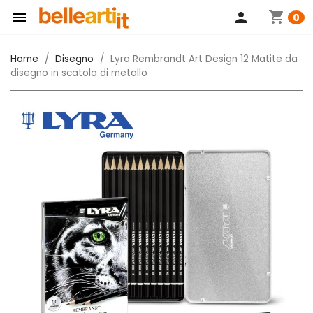
shopping_cart

person
0
Home
Disegno
Lyra Rembrandt Art Design 12 Matite da
disegno in scatola di metallo