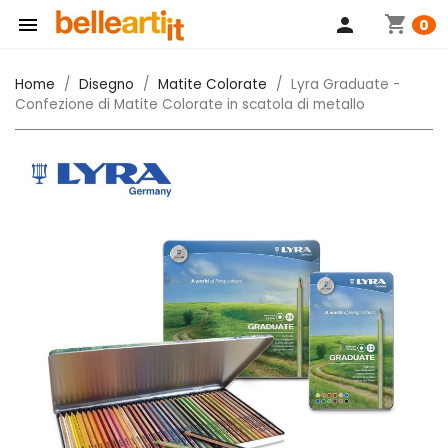
shopping_cart

person
0
Home
Disegno
Matite Colorate
Lyra Graduate -
Confezione di Matite Colorate in scatola di metallo