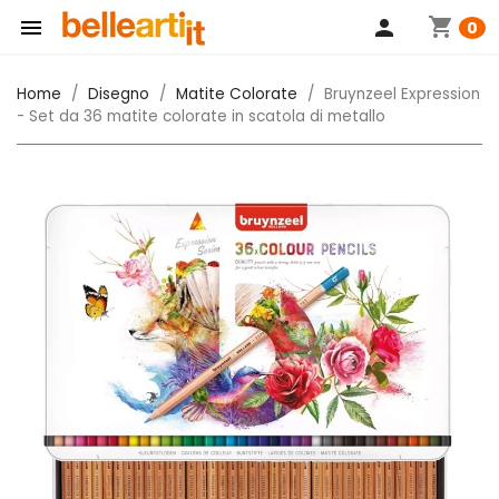
shopping_cart

person
0
Home
Disegno
Matite Colorate
Bruynzeel Expression
- Set da 36 matite colorate in scatola di metallo