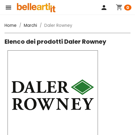
shopping_cart

person
0
Home
Marchi
Daler Rowney
Elenco dei prodotti Daler Rowney