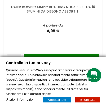
DALER ROWNEY SIMPLY BLENDING STICK - SET DA 10
SFUMINI DA DISEGNO ASSORTITI
A partire da
4,95 €
AGGIUNGI

Controlla la tua privacy
Quando visiti un sito Web, esso può archiviare o recuperare
informazioni sul tuo browser, principalmente sotto forma di
Contact us
"cookie". Queste informazioni, che potrebbero riguardare te, le tue
preferenze o il tuo dispositivo internet (computer, tablet o
dispositivo mobile), sono principalmente utilizzate per far
funzionare il sito come ti aspetti.
Ulteriori informazioni
Accetta tutti
Rifiuta tutti
HOME
ACCOUNT
CASSA
CERCA