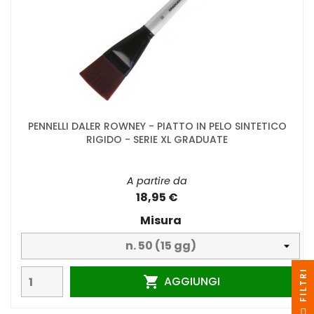
PENNELLI DALER ROWNEY - PIATTO IN PELO SINTETICO
RIGIDO - SERIE XL GRADUATE
A partire da
18,95 €
Misura
I
AGGIUNGI

F
I
L
T
R