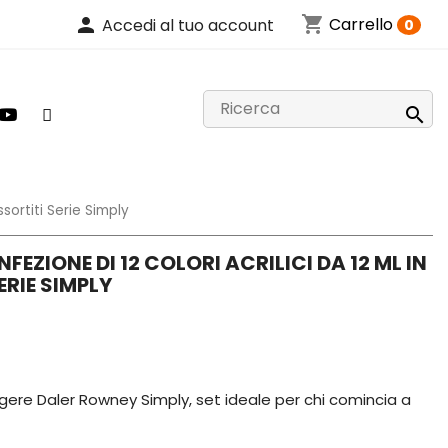
shopping_cart
person
Carrello
Accedi al tuo account
0

ssortiti Serie Simply
EZIONE DI 12 COLORI ACRILICI DA 12 ML IN
ERIE SIMPLY
pingere Daler Rowney Simply, set ideale per chi comincia a