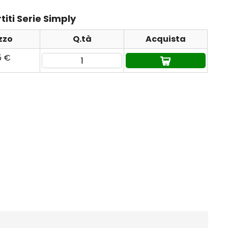
titi Serie Simply
zzo
Q.tà
Acquista
5 €