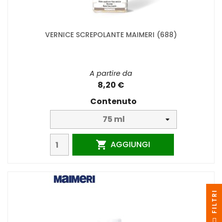
VERNICE SCREPOLANTE MAIMERI (688)
A partire da
8,20 €
Contenuto
AGGIUNGI

I
F
I
L
T
R