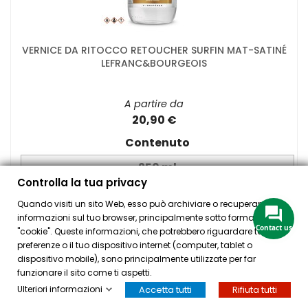
VERNICE DA RITOCCO RETOUCHER SURFIN MAT-SATINÉ
LEFRANC&BOURGEOIS
A partire da
20,90 €
Contenuto
Controlla la tua privacy
AGGIUNGI

Quando visiti un sito Web, esso può archiviare o recuperare
informazioni sul tuo browser, principalmente sotto forma di
Contact us
"cookie". Queste informazioni, che potrebbero riguardare te, le tue
preferenze o il tuo dispositivo internet (computer, tablet o
dispositivo mobile), sono principalmente utilizzate per far
funzionare il sito come ti aspetti.
Ulteriori informazioni
Accetta tutti
Rifiuta tutti
HOME
ACCOUNT
CASSA
CERCA