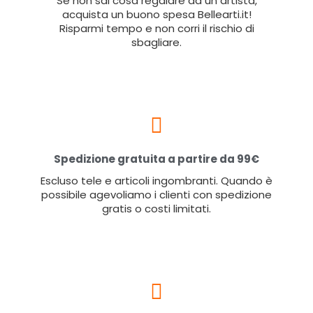
Se non sai cosa regalare ad un artista,
acquista un buono spesa Bellearti.it!
Risparmi tempo e non corri il rischio di
sbagliare.
Spedizione gratuita a partire da 99€
Escluso tele e articoli ingombranti. Quando è
possibile agevoliamo i clienti con spedizione
gratis o costi limitati.