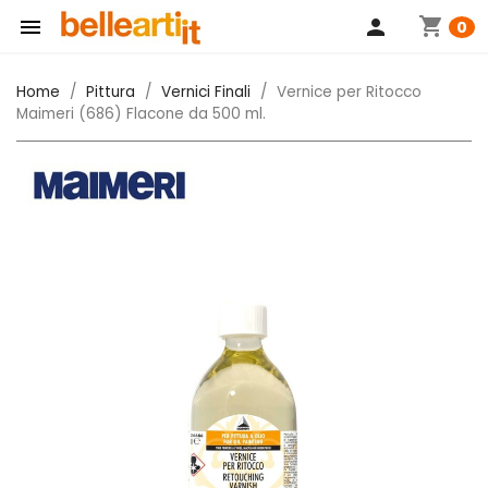
shopping_cart

person
0
Home
Pittura
Vernici Finali
Vernice per Ritocco
Maimeri (686) Flacone da 500 ml.