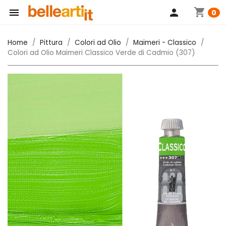
shopping_cart

person
0
Home
Pittura
Colori ad Olio
Maimeri - Classico
Colori ad Olio Maimeri Classico Verde di Cadmio (307)