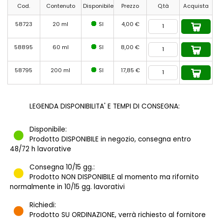
Cod.
Contenuto
Disponibile
Prezzo
Q.tà
Acquista
58723
20 ml
SI
4,00 €
58895
60 ml
SI
8,00 €
58795
200 ml
SI
17,85 €
LEGENDA DISPONIBILITA' E TEMPI DI CONSEGNA:
Disponibile:
Prodotto DISPONIBILE in negozio, consegna entro
48/72 h lavorative
Consegna 10/15 gg.:
Prodotto NON DISPONIBILE al momento ma rifornito
normalmente in 10/15 gg. lavorativi
Richiedi:
Prodotto SU ORDINAZIONE, verrà richiesto al fornitore