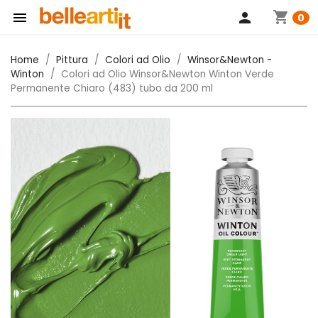
shopping_cart

person
0
Home
Pittura
Colori ad Olio
Winsor&Newton -
Winton
Colori ad Olio Winsor&Newton Winton Verde
Permanente Chiaro (483) tubo da 200 ml