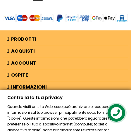
PRODOTTI
ACQUISTI
ACCOUNT
OSPITE
INFORMAZIONI
Controlla la tua privacy
NEGOZIO
Quando visiti un sito Web, esso può archiviare o recuperare
informazioni sul tuo browser, principalmente sotto forma di
Contact us
"cookie". Queste informazioni, che potrebbero riguardare te, le tue
© 2026 - Bellearti.it -
credits
preferenze o il tuo dispositivo internet (computer, tablet o
dispositivo mobile), sono principalmente utilizzate per far