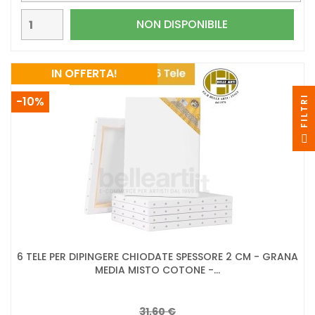
NON DISPONIBILE
IN OFFERTA!
I
-10%
F
I
L
T
R
6 TELE PER DIPINGERE CHIODATE SPESSORE 2 CM - GRANA
MEDIA MISTO COTONE -...
31,60 €