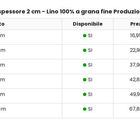
e spessore 2 cm - Lino 100% a grana fine Produzi
to
Disponibile
Pre
cm
SI
16,
cm
SI
22,
cm
SI
37,
cm
SI
42,
cm
SI
49,
 cm
SI
67,