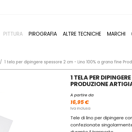
PITTURA
PIROGRAFIA
ALTRE TECNICHE
MARCHI
1 tela per dipingere spessore 2 cm - Lino 100% a grana fine Prod
1 TELA PER DIPINGER
PRODUZIONE ARTIGI
A partire da
16,95 €
Iva inclusa
Tele di lino per dipingere con
confezionate singolarmente 
durante il trasporto