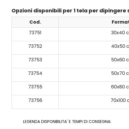
Opzioni disponibili per 1 tela per dipinger
Cod.
Forma
73751
30x40 
73752
40x50 
73753
50x60 
73754
50x70 
73755
60x80 
73756
70x100
LEGENDA DISPONIBILITA' E TEMPI DI CONSEGNA: