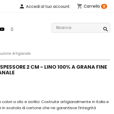
shopping_cart
person
Carrello
Accedi al tuo account
0

uzione Artigianale
E SPESSORE 2 CM - LINO 100% A GRANA FINE
ANALE
 colori a olio e acrilici. Costruite artigianalmente in Italia e
in scatola di cartone che ne garantisce l’integrità