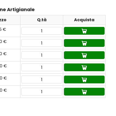
one Artigianale
zzo
Q.tà
Acquista
95 €
90 €
90 €
80 €
90 €
80 €