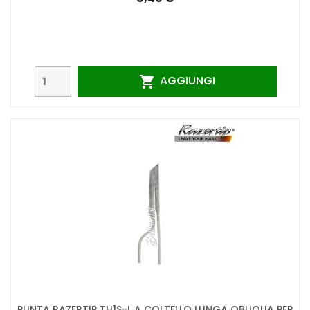
AGGIUNGI

PUNTA RAZERTIP TH1S-L A COLTELLO LUNGA OBLIQUA PER