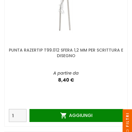
PUNTA RAZERTIP T99.012 SFERA 1,2 MM PER SCRITTURA E
DISEGNO
A partire da
8,40 €
AGGIUNGI

I
F
I
L
T
R