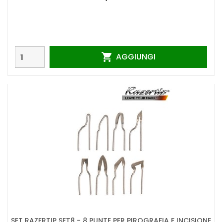
AGGIUNGI

SET RAZERTIP SET8 - 8 PUNTE PER PIROGRAFIA E INCISIONE