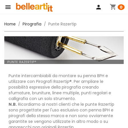
shopping_cart

person
0
Home
Pirografia
Punte Razertip
Punte intercambiabili da montare su penna BPH e
utilizzare con Pirografi Razertip®. Per ampliare le
possibilità espressive della pirografia creando
sfumature, bruniture, linee multiple, punti regolari e
calligrafia con un solo strumento.
N.B.
Ricordiamo ai nostri clienti che le punte Razertip
sono progettate per l'uso esclusivo con penna BPH e
pirografi della stessa marca e non sono ovviamente
garantite se vengono utilizzate in altro modo o su
apparecchi non originali Razertip.