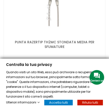
PUNTA RAZERTIP TH2MC STONDATA MEDIA PER
SFUMATURE
A partire da
Controlla la tua privacy
8,40 €
Quando visiti un sito Web, esso può archiviare o recuperare
informazioni sul tuo browser, principalmente sotto forma di
Contact us
"cookie". Queste informazioni, che potrebbero riguardare te, le tue
preferenze o il tuo dispositivo internet (computer, tablet o
dispositivo mobile), sono principalmente utilizzate per far
AGGIUNGI

funzionare il sito come ti aspetti.
Ulteriori informazioni
Accetta tutti
Rifiuta tutti
HOME
ACCOUNT
CASSA
CERCA