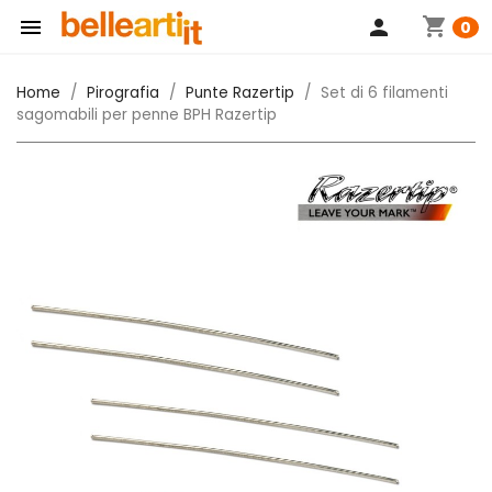
shopping_cart

person
0
Home
Pirografia
Punte Razertip
Set di 6 filamenti
sagomabili per penne BPH Razertip