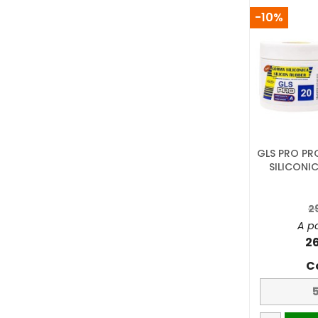
-10%
GLS PRO P
SILICONI
2
A pa
2
C