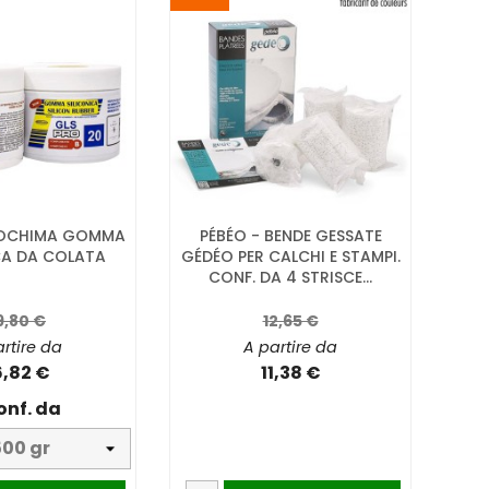
ROCHIMA GOMMA
PÉBÉO - BENDE GESSATE
CA DA COLATA
GÉDÉO PER CALCHI E STAMPI.
CONF. DA 4 STRISCE...
9,80 €
12,65 €
rtire da
A partire da
6,82 €
11,38 €
onf. da