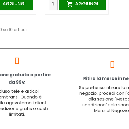
AGGIUNGI
AGGIUNGI


0 su 10 articoli
one gratuita a partire
Ritira la merce in n
da 99€
Se preferisci ritirare la
cluso tele e articoli
negozio, procedi con l'
ombranti. Quando è
alla sezione "Metod
ile agevoliamo i clienti
spedizione" seleziona 
edizione gratis o costi
Merci al Negozio
limitati.