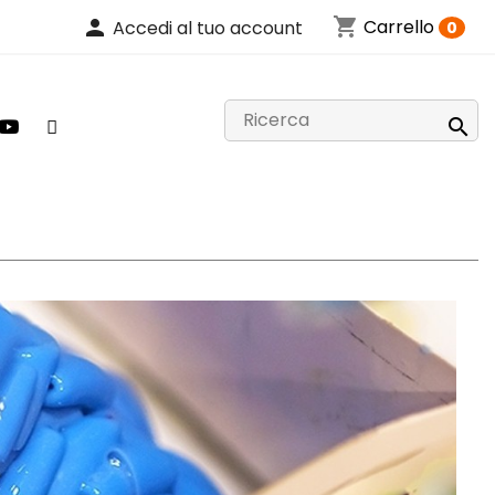
shopping_cart
person
Carrello
Accedi al tuo account
0
