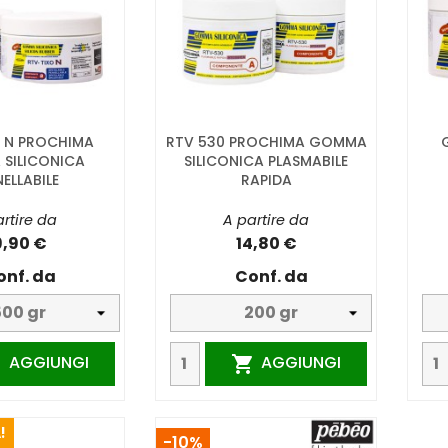
O N PROCHIMA
RTV 530 PROCHIMA GOMMA
SILICONICA
SILICONICA PLASMABILE
ELLABILE
RAPIDA
rtire da
A partire da
9,90 €
14,80 €
onf. da
Conf. da
AGGIUNGI
AGGIUNGI


!
-10%