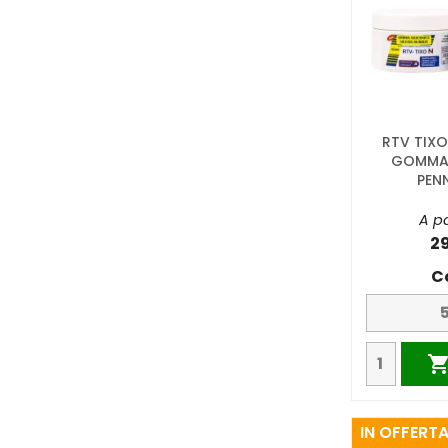
RTV TIX
GOMMA 
PENN
A pa
2
C
IN OFFERTA