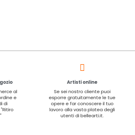
egozio
Artisti online
 merce al
Se sei nostro cliente puoi
ordine e
esporre gratuitamente le tue
i di
opere e far conoscere il tuo
"Ritiro
lavoro alla vasta platea degli
"
utenti di bellearti.it.