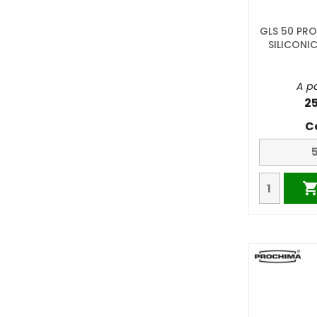
GLS 50 P
SILICONI
A pa
2
C