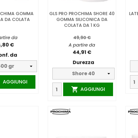
ROCHIMA GOMMA
GLS PRO PROCHIMA SHORE 40
LAT
CA DA COLATA
GOMMA SILICONICA DA
COLATA DA 1 KG
rtire da
49,90 €
5,80 €
A partire da
44,91 €
onf. da
Durezza
AGGIUNGI

AGGIUNGI
