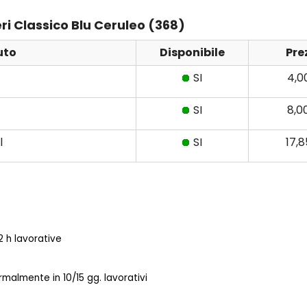
eri Classico Blu Ceruleo (368)
uto
Disponibile
Pre
SI
4,0
SI
8,0
l
SI
17,
 h lavorative
almente in 10/15 gg. lavorativi