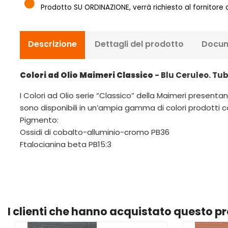
Prodotto SU ORDINAZIONE, verrà richiesto al fornitore
Descrizione
Dettagli del prodotto
Docum
Colori ad Olio Maimeri Classico
- Blu Ceruleo. Tub
I Colori ad Olio serie “Classico” della Maimeri presentano
sono disponibili in un’ampia gamma di colori prodotti co
Pigmento:
Ossidi di cobalto-alluminio-cromo PB36
Ftalocianina beta PB15:3
I clienti che hanno acquistato questo 