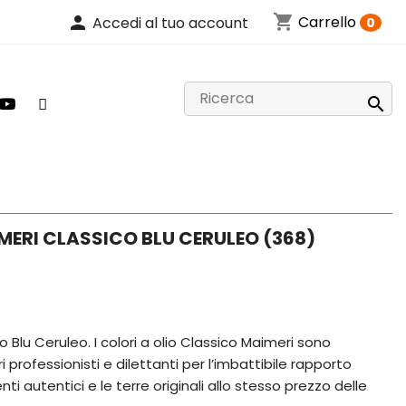
shopping_cart
person
Carrello
Accedi al tuo account
0

MERI CLASSICO BLU CERULEO (368)
o Blu Ceruleo. I colori a olio Classico Maimeri sono
ri professionisti e dilettanti per l’imbattibile rapporto
ti autentici e le terre originali allo stesso prezzo delle