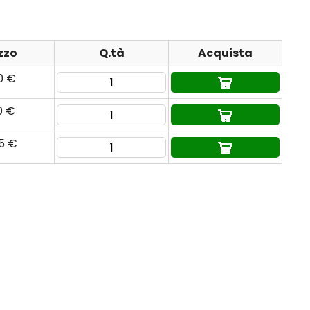
zzo
Q.tà
Acquista
0 €
0 €
85 €