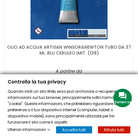
OLIO AD ACQUA ARTISAN WINSOR&NEWTON TUBO DA 37
ML. BLU CERULEO IMIT. (138)
A partire da
8,65 €
Controlla la tua privacy
Quando visiti un sito Web, esso può archiviare o recuperare
informazioni sul tuo browser, principalmente sotto forma di
Contact us
"cookie". Queste informazioni, che potrebbero riguardare te, le tue
preferenze o il tuo dispositivo internet (computer, tablet o
AGGIUNGI

dispositivo mobile), sono principalmente utilizzate per far
funzionare il sito come ti aspetti.
Ulteriori informazioni
Accetta tutti
Rifiuta tutti
HOME
ACCOUNT
CASSA
CERCA