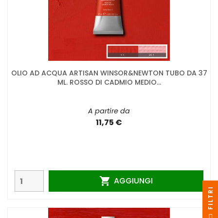
OLIO AD ACQUA ARTISAN WINSOR&NEWTON TUBO DA 37
ML. ROSSO DI CADMIO MEDIO...
A partire da
11,75 €
AGGIUNGI

I
F
I
L
T
R