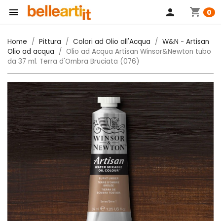
shopping_cart

person
0
Home
Pittura
Colori ad Olio all'Acqua
W&N - Artisan
Olio ad acqua
Olio ad Acqua Artisan Winsor&Newton tubo
da 37 ml. Terra d'Ombra Bruciata (076)